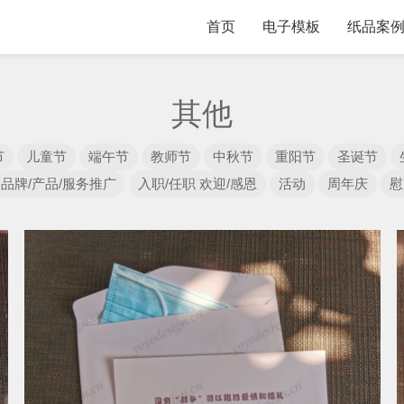
首页
电子模板
纸品案
其他
节
儿童节
端午节
教师节
中秋节
重阳节
圣诞节
品牌/产品/服务推广
入职/任职 欢迎/感恩
活动
周年庆
慰