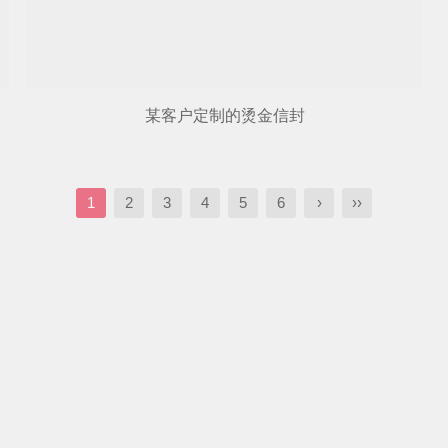
某客户定制的烫金信封
1
2
3
4
5
6
›
››