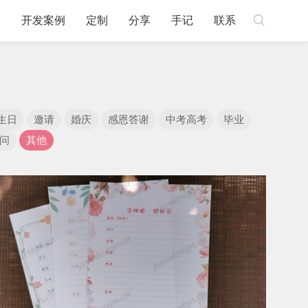

例
开发案例
定制
分享
手记
联系
生日
邀请
婚庆
感恩答谢
中考高考
毕业
问
其他